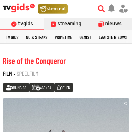
stem nu!
tvgids
streaming
nieuws
TV GIDS
NU & STRAKS
PRIMETIME
GEMIST
LAATSTE NIEUWS
Rise of the Conqueror
FILM
·
SPEELFILM
MIJNGIDS
AGENDA
DELEN
©