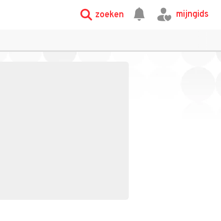
mijngids
zoeken