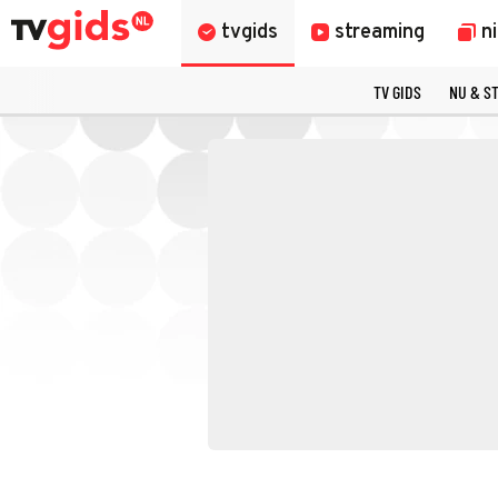
tvgids
streaming
n
TV GIDS
NU & S