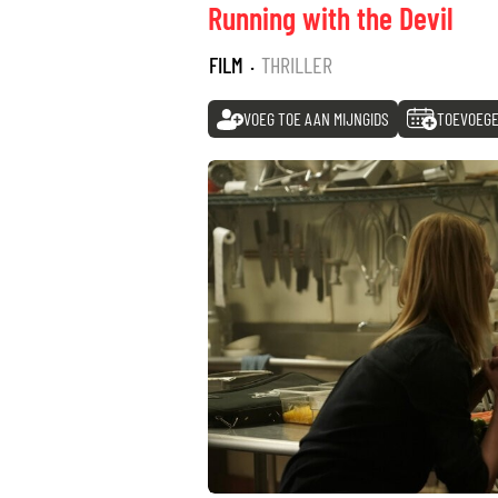
Running with the Devil
FILM
·
THRILLER
VOEG TOE AAN MIJNGIDS
TOEVOEGE