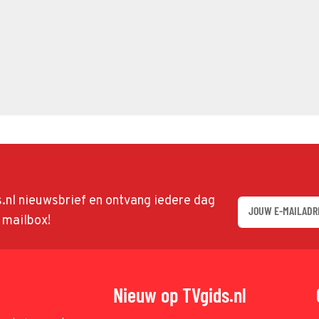
ds.nl nieuwsbrief en ontvang iedere dag
w mailbox!
Nieuw op TVgids.nl