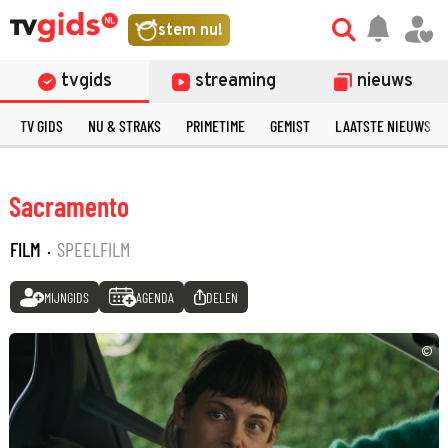
stem nu!
tvgids
streaming
nieuws
TV GIDS
NU & STRAKS
PRIMETIME
GEMIST
LAATSTE NIEUWS
Sacramento
FILM
·
SPEELFILM
MIJNGIDS
AGENDA
DELEN
©