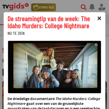
stem nu!
×
De streamingtip van de week: The
tvgids
streaming
nieuws
Idaho Murders: College Nightmare
TV GIDS
NU & STRAKS
PRIMETIME
GEMIST
LAATSTE NIEUWS
NU TE ZIEN
©
Scared Shitless
FILM
·
SPEELFILM
MIJNGIDS
AGENDA
DELEN
©
De driedelige documentaire
The Idaho Murders: College
Nightmare
gaat over een van de gruwelijkste
moordzaken van de laatste jaren en is een regelrechte