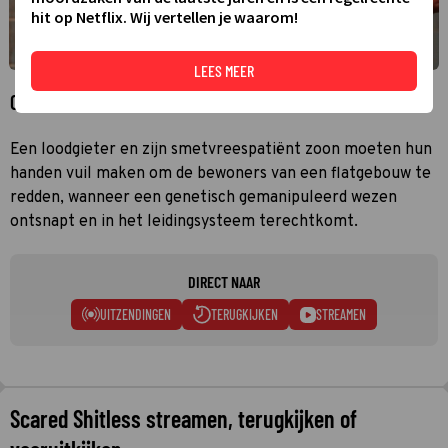
hit op Netflix. Wij vertellen je waarom!
LEES MEER
Over Scared Shitless
Een loodgieter en zijn smetvreespatiënt zoon moeten hun
handen vuil maken om de bewoners van een flatgebouw te
redden, wanneer een genetisch gemanipuleerd wezen
ontsnapt en in het leidingsysteem terechtkomt.
DIRECT NAAR
UITZENDINGEN
TERUGKIJKEN
STREAMEN
Scared Shitless streamen, terugkijken of