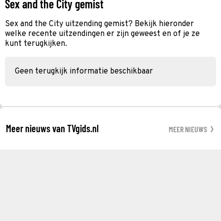
Sex and the City gemist
Sex and the City uitzending gemist? Bekijk hieronder
welke recente uitzendingen er zijn geweest en of je ze
kunt terugkijken.
Geen terugkijk informatie beschikbaar
Meer nieuws van TVgids.nl
MEER NIEUWS