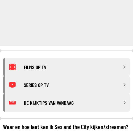
FILMS OP TV
SERIES OP TV
DE KIJKTIPS VAN VANDAAG
TIP
Waar en hoe laat kan ik Sex and the City kijken/streamen?