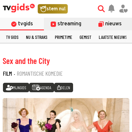
stem nu!
tvgids
streaming
nieuws
TV GIDS
NU & STRAKS
PRIMETIME
GEMIST
LAATSTE NIEUWS
Sex and the City
FILM
·
ROMANTISCHE KOMEDIE
MIJNGIDS
AGENDA
DELEN