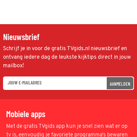
Nieuwsbrief
Schrijf je in voor de gratis TVgids.nl nieuwsbrief en
ontvang iedere dag de leukste kijktips direct in jouw
mailbox!
AANMELDEN
Mobiele apps
Met de gratis TVgids app kun je snel zien wat er op
tv is, eenvoudig je favoriete programma's bewaren