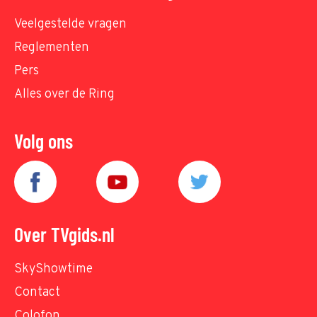
Veelgestelde vragen
Reglementen
Pers
Alles over de Ring
Volg ons
Over TVgids.nl
SkyShowtime
Contact
Colofon