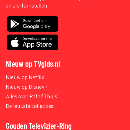
en alerts instellen.
Nieuw op TVgids.nl
Nieuw op Netflix
Nieuw op Disney+
Alles over Pathé Thuis
De leukste collecties
Gouden Televizier-Ring