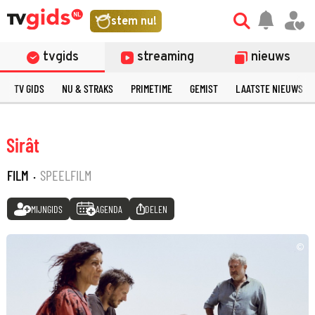
stem nu!
tvgids
streaming
nieuws
TV GIDS
NU & STRAKS
PRIMETIME
GEMIST
LAATSTE NIEUWS
Sirât
FILM
·
SPEELFILM
MIJNGIDS
AGENDA
DELEN
©