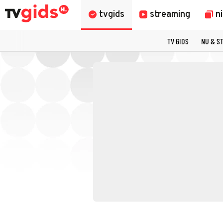
tvgids
streaming
n
TV GIDS
NU & S