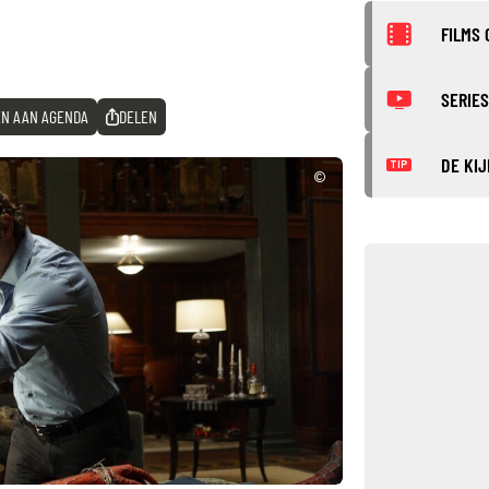
FILMS 
SERIES
N AAN AGENDA
DELEN
DE KIJ
TIP
©