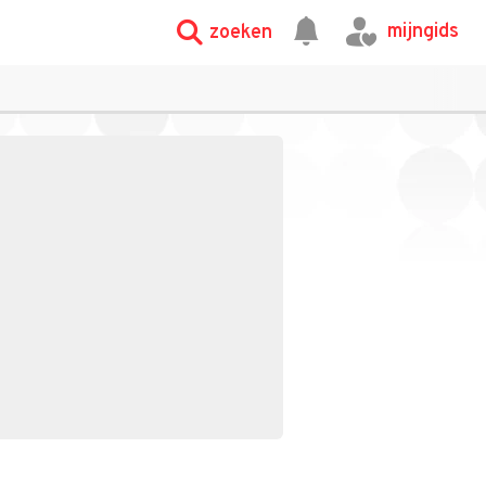
mijngids
zoeken