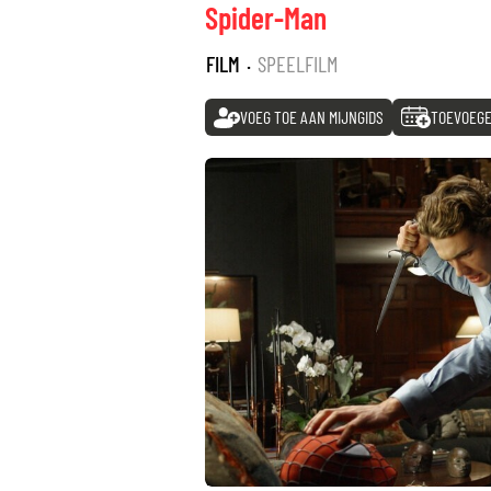
Spider-Man
FILM
·
SPEELFILM
VOEG TOE AAN MIJNGIDS
TOEVOEGE