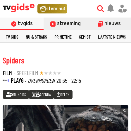
stem nu!
tvgids
streaming
nieuws
TV GIDS
NU & STRAKS
PRIMETIME
GEMIST
LAATSTE NIEUWS
Spiders
FILM
·
SPEELFILM
PLAY6 ·
OVERMORGEN
20:35 - 22:15
MIJNGIDS
AGENDA
DELEN
©