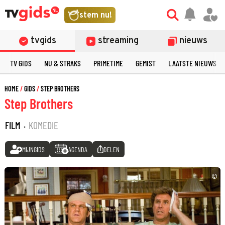
stem nu!
tvgids
streaming
nieuws
TV GIDS
NU & STRAKS
PRIMETIME
GEMIST
LAATSTE NIEUWS
HOME
GIDS
STEP BROTHERS
Step Brothers
FILM
·
KOMEDIE
MIJNGIDS
AGENDA
DELEN
©