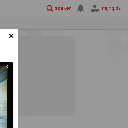
mijngids
zoeken
×
©