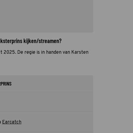
inksterprins kijken/streamen?
uit 2025. De regie is in handen van Karsten
RPRINS
a
Earcatch