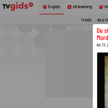
tvgids
streaming
n
TV GIDS
NU & S
De s
Murd
NU TE 