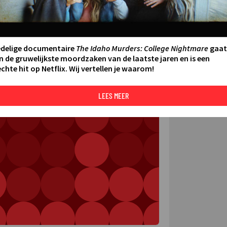
FILMS 
SERIES
edelige documentaire
The Idaho Murders: College Nightmare
gaat
N AAN AGENDA
DELEN
n de gruwelijkste moordzaken van de laatste jaren en is een
chte hit op Netflix. Wij vertellen je waarom!
DE KIJ
TIP
LEES MEER