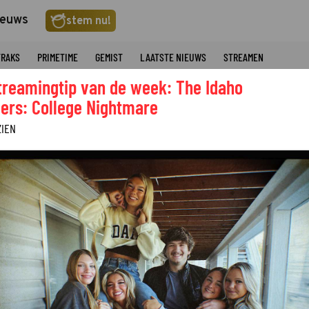
ieuws
stem nu!
TRAKS
PRIMETIME
GEMIST
LAATSTE NIEUWS
STREAMEN
treamingtip van de week: The Idaho
ers: College Nightmare
ZIEN