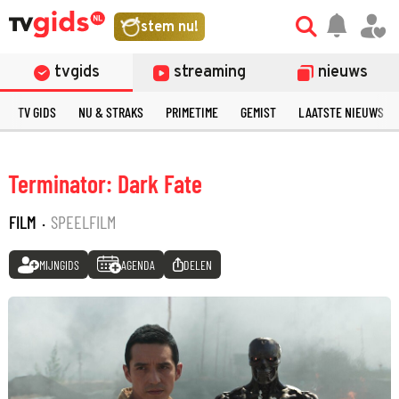
stem nu!
tvgids
streaming
nieuws
TV GIDS
NU & STRAKS
PRIMETIME
GEMIST
LAATSTE NIEUWS
Terminator: Dark Fate
FILM
·
SPEELFILM
MIJNGIDS
AGENDA
DELEN