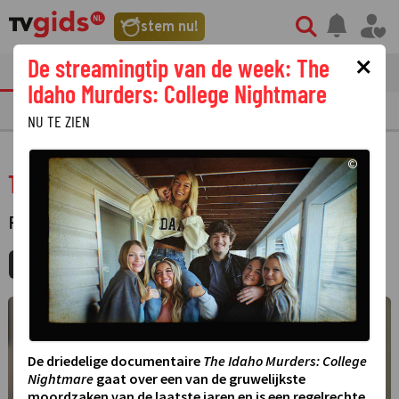
stem nu!
×
De streamingtip van de week: The
tvgids
streaming
nieuws
Idaho Murders: College Nightmare
TV GIDS
NU & STRAKS
PRIMETIME
GEMIST
LAATSTE NIEUWS
NU TE ZIEN
©
The Amazing Spider-Man 2
FILM
·
ACTIE
MIJNGIDS
AGENDA
DELEN
©
De driedelige documentaire
The Idaho Murders: College
Nightmare
gaat over een van de gruwelijkste
moordzaken van de laatste jaren en is een regelrechte