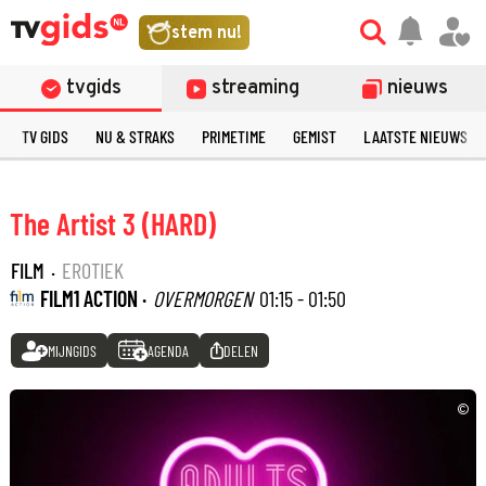
stem nu!
tvgids
streaming
nieuws
TV GIDS
NU & STRAKS
PRIMETIME
GEMIST
LAATSTE NIEUWS
The Artist 3 (HARD)
FILM
·
EROTIEK
FILM1 ACTION ·
OVERMORGEN
01:15 - 01:50
MIJNGIDS
AGENDA
DELEN
©