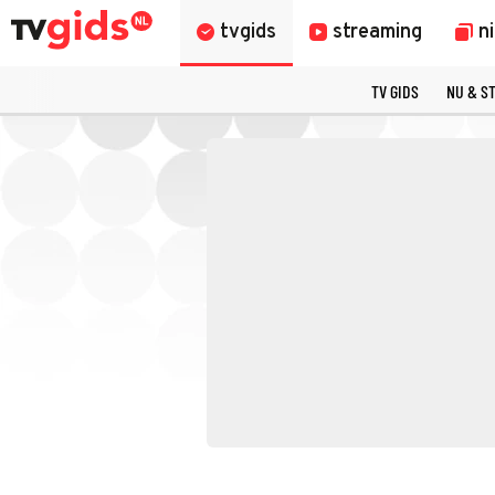
tvgids
streaming
n
TV GIDS
NU & S