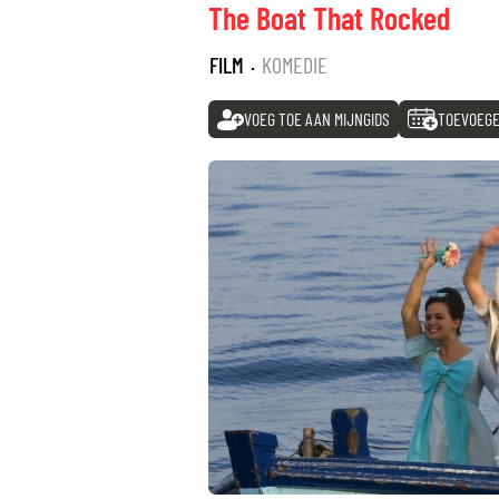
The Boat That Rocked
FILM
·
KOMEDIE
VOEG TOE AAN MIJNGIDS
TOEVOEGE