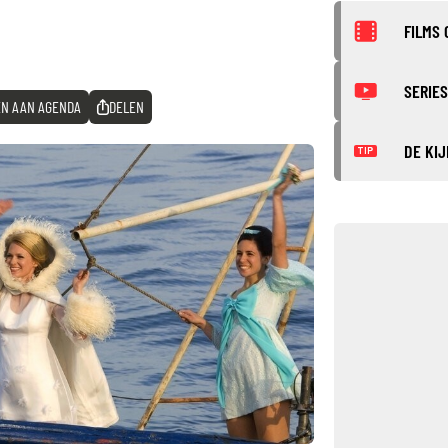
FILMS 
SERIES
N AAN AGENDA
DELEN
DE KIJ
TIP