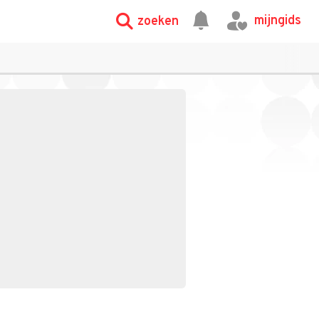
mijngids
zoeken