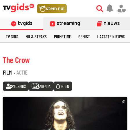
stem nu!
tvgids
streaming
nieuws
TV GIDS
NU & STRAKS
PRIMETIME
GEMIST
LAATSTE NIEUWS
The Crow
FILM
·
ACTIE
MIJNGIDS
AGENDA
DELEN
©