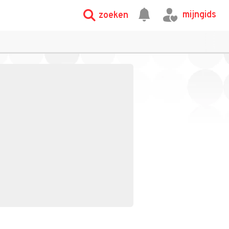
mijngids
zoeken