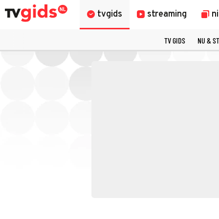
tvgids
streaming
n
TV GIDS
NU & S