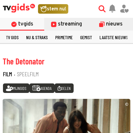
stem nu!
tvgids
streaming
nieuws
TV GIDS
NU & STRAKS
PRIMETIME
GEMIST
LAATSTE NIEUWS
The Detonator
FILM
·
SPEELFILM
MIJNGIDS
AGENDA
DELEN
©