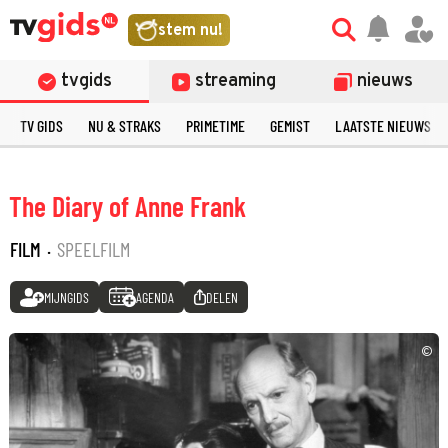
stem nu!
tvgids
streaming
nieuws
TV GIDS
NU & STRAKS
PRIMETIME
GEMIST
LAATSTE NIEUWS
The Diary of Anne Frank
FILM
·
SPEELFILM
MIJNGIDS
AGENDA
DELEN
©