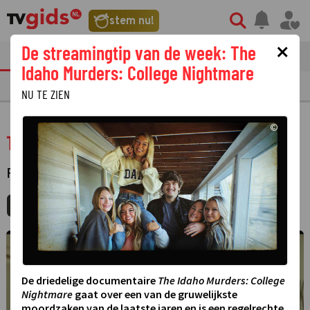
stem nu!
×
De streamingtip van de week: The
tvgids
streaming
nieuws
Idaho Murders: College Nightmare
TV GIDS
NU & STRAKS
PRIMETIME
GEMIST
LAATSTE NIEUWS
NU TE ZIEN
©
The Fifth Element
FILM
·
SPEELFILM
MIJNGIDS
AGENDA
DELEN
De driedelige documentaire
The Idaho Murders: College
Nightmare
gaat over een van de gruwelijkste
moordzaken van de laatste jaren en is een regelrechte