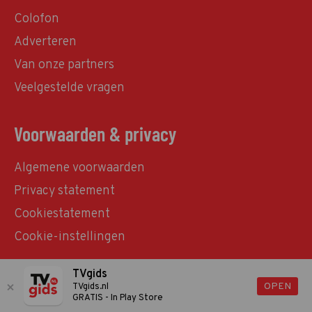
Colofon
Adverteren
Van onze partners
Veelgestelde vragen
Voorwaarden & privacy
Algemene voorwaarden
Privacy statement
Cookiestatement
Cookie-instellingen
TVgids
© TVgids.nl 2026 - All rights reserved. No text and
OPEN
TVgids.nl
GRATIS - In Play Store
datamining.