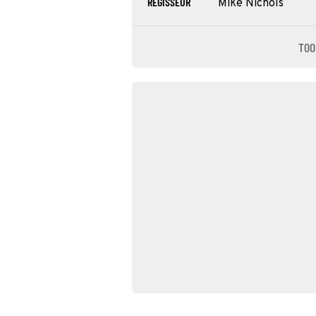
REGISSEUR
Mike Nichols
TOO