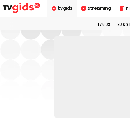
tvgids
streaming
n
TV GIDS
NU & S