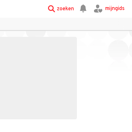
mijngids
zoeken