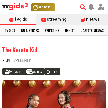
stem nu!
tvgids
streaming
nieuws
TV GIDS
NU & STRAKS
PRIMETIME
GEMIST
LAATSTE NIEUWS
The Karate Kid
FILM
·
SPEELFILM
MIJNGIDS
AGENDA
DELEN