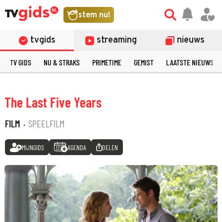
stem nu!
tvgids
streaming
nieuws
TV GIDS
NU & STRAKS
PRIMETIME
GEMIST
LAATSTE NIEUWS
The Last Five Years
FILM
·
SPEELFILM
MIJNGIDS
AGENDA
DELEN
©