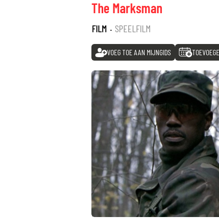
The Marksman
FILM
·
SPEELFILM
VOEG TOE AAN MIJNGIDS
TOEVOEGE