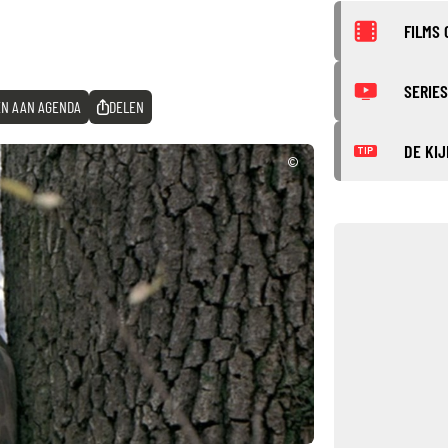
FILMS 
SERIES
N AAN AGENDA
DELEN
DE KIJ
TIP
©