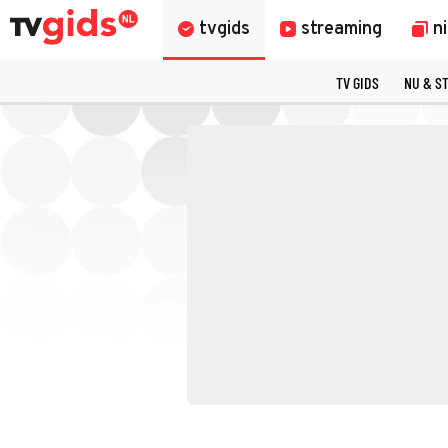
tvgids
streaming
n
TV GIDS
NU & S