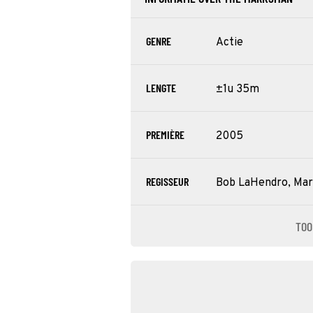
GENRE
Actie
LENGTE
±1u 35m
PREMIÈRE
2005
REGISSEUR
Bob LaHendro, Ma
TOO