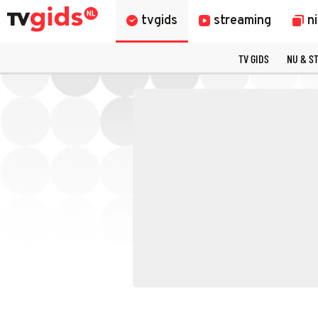
tvgids
streaming
n
TV GIDS
NU & S