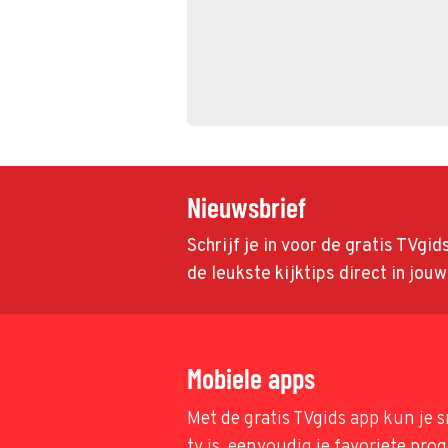
Nieuwsbrief
Schrijf je in voor de gratis TVgi
de leukste kijktips direct in jou
Mobiele apps
Met de gratis TVgids app kun je s
tv is, eenvoudig je favoriete pr