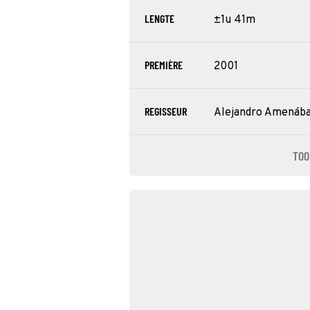
LENGTE
±1u 41m
PREMIÈRE
2001
REGISSEUR
Alejandro Amenáb
TOO