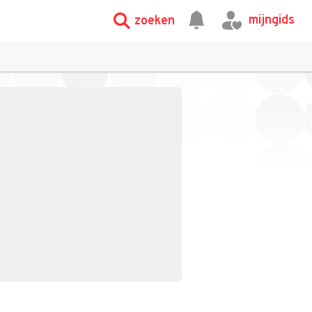
mijngids
zoeken