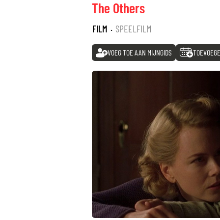
The Others
FILM
·
SPEELFILM
VOEG TOE AAN MIJNGIDS
TOEVOEGE