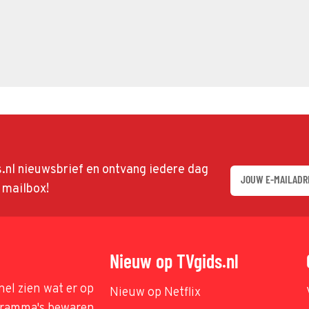
ds.nl nieuwsbrief en ontvang iedere dag
w mailbox!
Nieuw op TVgids.nl
nel zien wat er op
Nieuw op Netflix
ogramma's bewaren