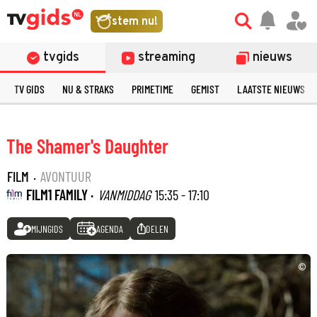
stem nu!
tvgids
streaming
nieuws
TV GIDS
NU & STRAKS
PRIMETIME
GEMIST
LAATSTE NIEUWS
The Shamer's Daughter
FILM
·
AVONTUUR
FILM1 FAMILY ·
VANMIDDAG
15:35 - 17:10
MIJNGIDS
AGENDA
DELEN
©