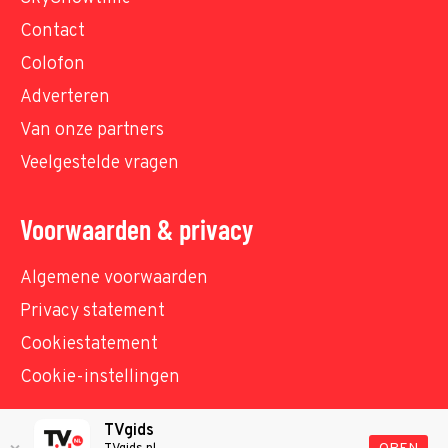
Contact
Colofon
Adverteren
Van onze partners
Veelgestelde vragen
Voorwaarden & privacy
Algemene voorwaarden
Privacy statement
Cookiestatement
Cookie-instellingen
TVgids
© TVgids.nl 2026 - All rights reserved. No text and