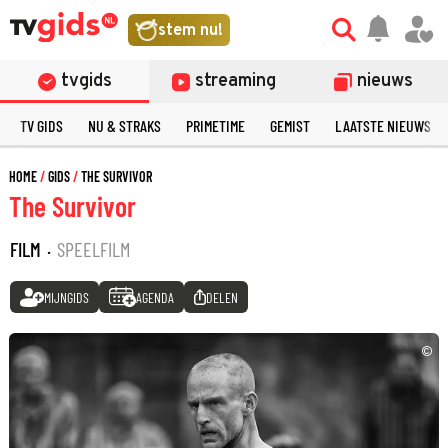
stem nu!
tvgids
streaming
nieuws
TV GIDS
NU & STRAKS
PRIMETIME
GEMIST
LAATSTE NIEUWS
HOME
GIDS
THE SURVIVOR
The Survivor
FILM
·
SPEELFILM
MIJNGIDS
AGENDA
DELEN
©