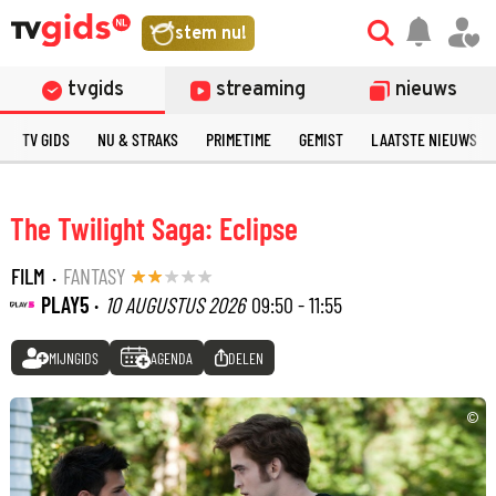
stem nu!
tvgids
streaming
nieuws
TV GIDS
NU & STRAKS
PRIMETIME
GEMIST
LAATSTE NIEUWS
The Twilight Saga: Eclipse
FILM
·
FANTASY
PLAY5 ·
10 AUGUSTUS 2026
09:50 - 11:55
MIJNGIDS
AGENDA
DELEN
©