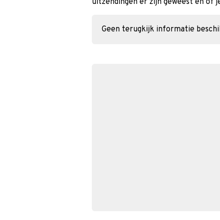
uitzendingen er zijn geweest en of j
Geen terugkijk informatie besch