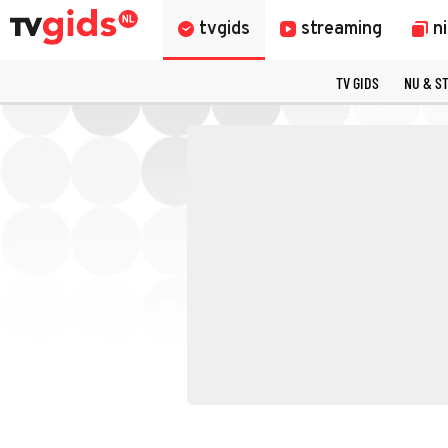
tvgids
streaming
n
TV GIDS
NU & S