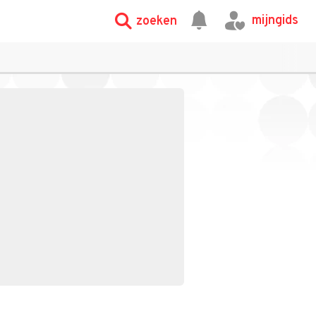
mijngids
zoeken