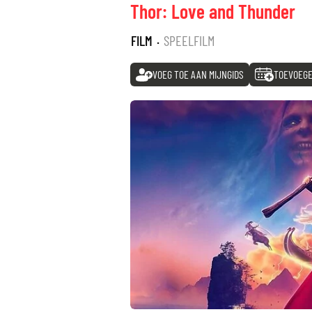
Thor: Love and Thunder
FILM
·
SPEELFILM
VOEG TOE AAN MIJNGIDS
TOEVOEGE