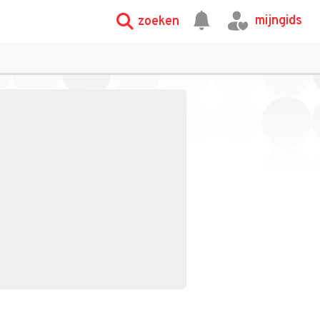
mijngids
zoeken