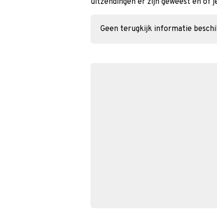
uitzendingen er zijn geweest en of j
Geen terugkijk informatie besch