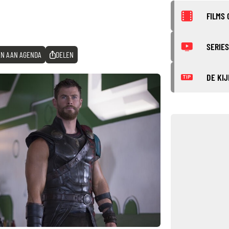
FILMS 
SERIES
N AAN AGENDA
DELEN
DE KIJ
TIP