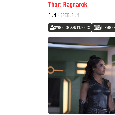
Thor: Ragnarok
FILM
·
SPEELFILM
VOEG TOE AAN MIJNGIDS
TOEVOEGE