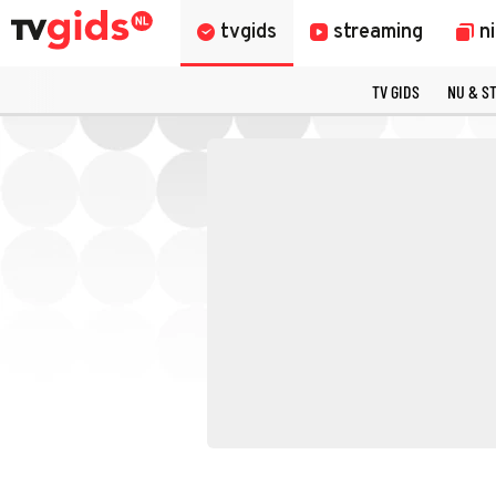
tvgids
streaming
n
TV GIDS
NU & S