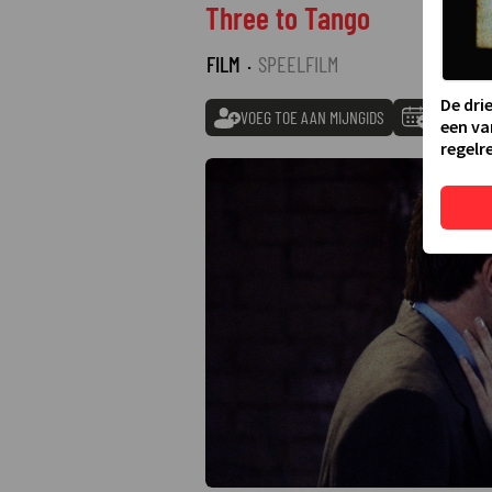
Three to Tango
FILM
·
SPEELFILM
De dri
VOEG TOE AAN MIJNGIDS
TOEVOEGE
een va
regelre