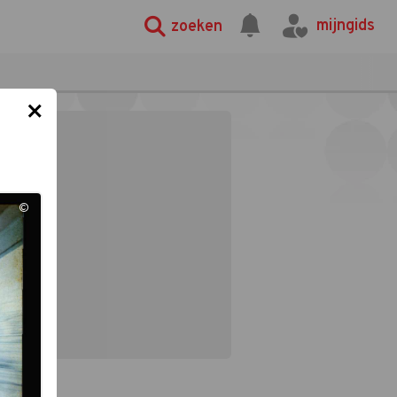
mijngids
zoeken
×
©