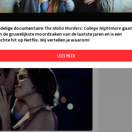
FILMS 
SERIES
edelige documentaire
The Idaho Murders: College Nightmare
gaat
N AAN AGENDA
DELEN
n de gruwelijkste moordzaken van de laatste jaren en is een
chte hit op Netflix. Wij vertellen je waarom!
DE KIJ
TIP
LEES MEER