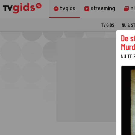
tvgids
streaming
n
TV GIDS
NU & S
De s
Murd
NU TE 