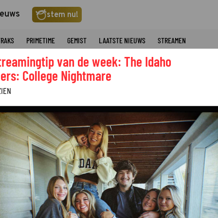
ieuws
stem nu!
TRAKS
PRIMETIME
GEMIST
LAATSTE NIEUWS
STREAMEN
treamingtip van de week: The Idaho
ers: College Nightmare
ZIEN