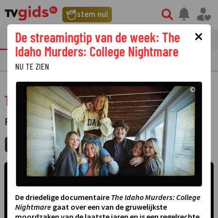
stem nu!
×
De streamingtip van de week: The
tvgids
streaming
nieuws
Idaho Murders: College Nightmare
TV GIDS
NU & STRAKS
PRIMETIME
GEMIST
LAATSTE NIEUWS
NU TE ZIEN
©
Titane
FILM
·
SPEELFILM
MIJNGIDS
AGENDA
DELEN
©
De driedelige documentaire
The Idaho Murders: College
Nightmare
gaat over een van de gruwelijkste
moordzaken van de laatste jaren en is een regelrechte