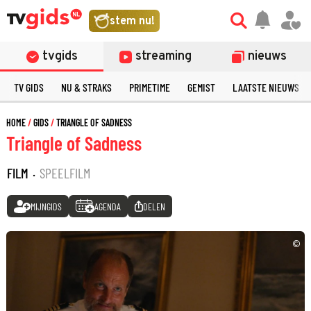
stem nu!
tvgids
streaming
nieuws
TV GIDS
NU & STRAKS
PRIMETIME
GEMIST
LAATSTE NIEUWS
HOME
GIDS
TRIANGLE OF SADNESS
Triangle of Sadness
FILM
·
SPEELFILM
MIJNGIDS
AGENDA
DELEN
©