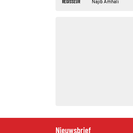
REGISSEUR
Najib Amhali
Nieuwsbrief