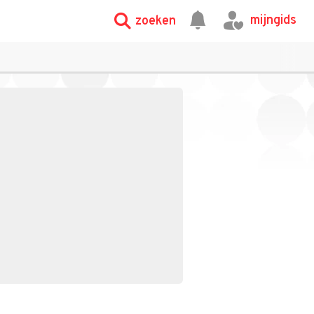
mijngids
zoeken