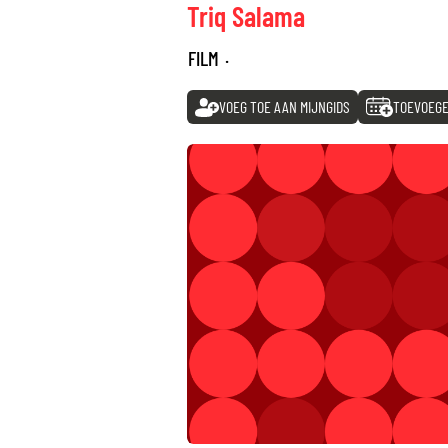
Triq Salama
FILM
·
VOEG TOE AAN MIJNGIDS
TOEVOEGE