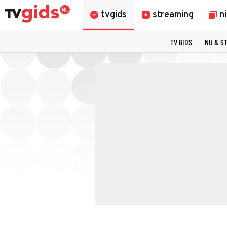
tvgids
streaming
n
TV GIDS
NU & S