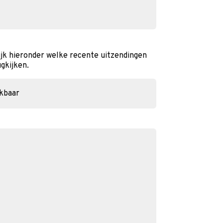
ijk hieronder welke recente uitzendingen
ugkijken.
ikbaar