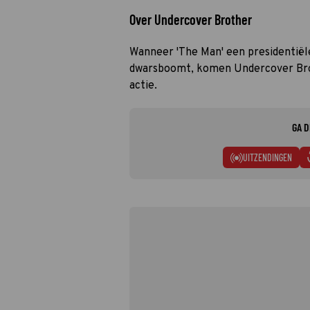
Over Undercover Brother
Wanneer 'The Man' een presidentië
dwarsboomt, komen Undercover Bro
actie.
GA D
UITZENDINGEN