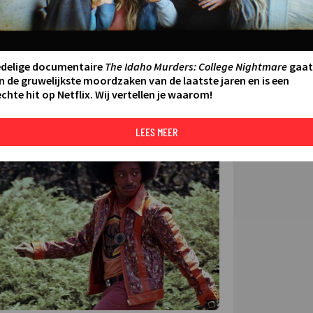
FILMS 
SERIES
edelige documentaire
The Idaho Murders: College Nightmare
gaat
N AAN AGENDA
DELEN
n de gruwelijkste moordzaken van de laatste jaren en is een
chte hit op Netflix. Wij vertellen je waarom!
DE KIJ
TIP
LEES MEER