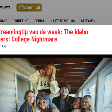
ieuws
stem nu!
TRAKS
PRIMETIME
GEMIST
LAATSTE NIEUWS
STREAMEN
treamingtip van de week: The Idaho
ers: College Nightmare
ZIEN