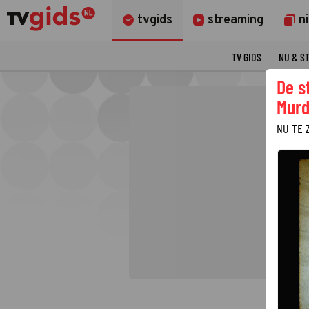
tvgids
streaming
n
TV GIDS
NU & S
De s
Murd
NU TE 