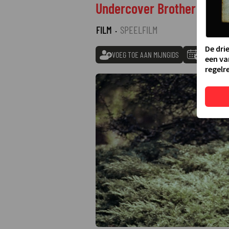
Undercover Brother
FILM
·
SPEELFILM
De dri
VOEG TOE AAN MIJNGIDS
TOEVOEGE
een va
regelre