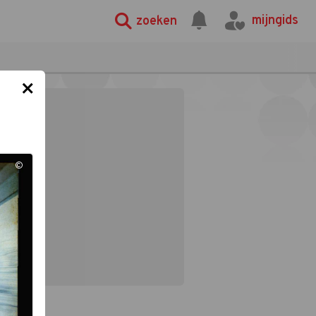
mijngids
zoeken
×
©