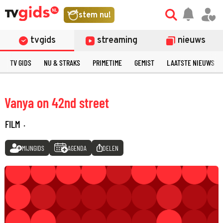
stem nu!
tvgids
streaming
nieuws
TV GIDS
NU & STRAKS
PRIMETIME
GEMIST
LAATSTE NIEUWS
Vanya on 42nd street
FILM
·
MIJNGIDS
AGENDA
DELEN