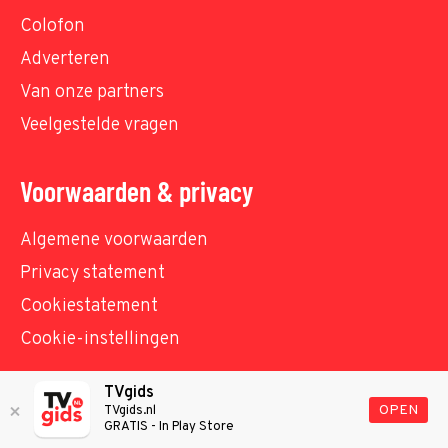
Colofon
Adverteren
Van onze partners
Veelgestelde vragen
Voorwaarden & privacy
Algemene voorwaarden
Privacy statement
Cookiestatement
Cookie-instellingen
TVgids
© TVgids.nl 2026 - All rights reserved. No text and
OPEN
TVgids.nl
GRATIS - In Play Store
datamining.