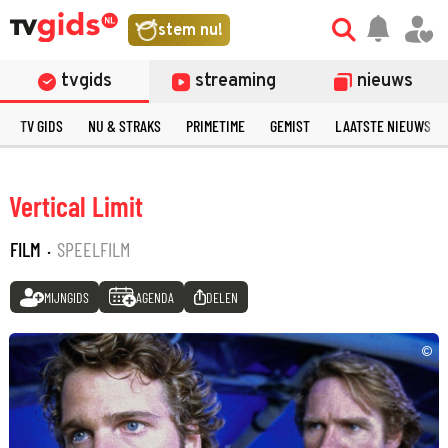
stem nu!
tvgids
streaming
nieuws
TV GIDS
NU & STRAKS
PRIMETIME
GEMIST
LAATSTE NIEUWS
Vertical Limit
FILM
·
SPEELFILM
MIJNGIDS
AGENDA
DELEN
©