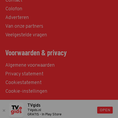
Contact
Colofon
Adverteren
Van onze partners
Veelgestelde vragen
Voorwaarden & privacy
Algemene voorwaarden
Privacy statement
Cookiestatement
Cookie-instellingen
TVgids
© TVgids.nl 2026 - All rights reserved. No text and
OPEN
TVgids.nl
GRATIS - In Play Store
datamining.