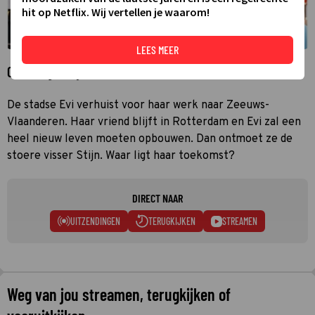
hit op Netflix. Wij vertellen je waarom!
LEES MEER
Over Weg van jou
De stadse Evi verhuist voor haar werk naar Zeeuws-
Vlaanderen. Haar vriend blijft in Rotterdam en Evi zal een
heel nieuw leven moeten opbouwen. Dan ontmoet ze de
stoere visser Stijn. Waar ligt haar toekomst?
DIRECT NAAR
UITZENDINGEN
TERUGKIJKEN
STREAMEN
Weg van jou streamen, terugkijken of