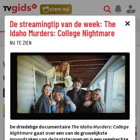
stem nu!
×
De streamingtip van de week: The
tvgids
streaming
nieuws
Idaho Murders: College Nightmare
TV GIDS
NU & STRAKS
PRIMETIME
GEMIST
LAATSTE NIEUWS
NU TE ZIEN
©
Weg van jou
FILM
·
SPEELFILM
MIJNGIDS
AGENDA
DELEN
De driedelige documentaire
The Idaho Murders: College
Nightmare
gaat over een van de gruwelijkste
moordzaken van de laatste jaren en is een regelrechte