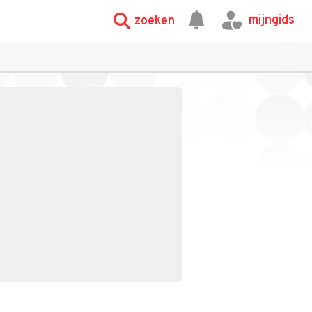
mijngids
zoeken