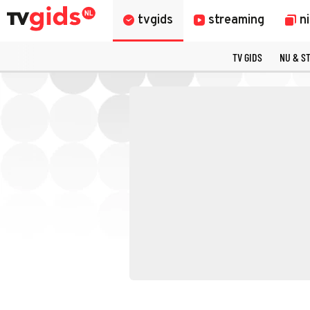
tvgids
streaming
n
TV GIDS
NU & S