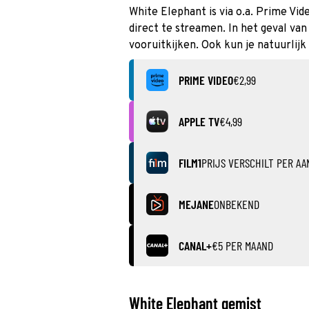
White Elephant is via o.a. Prime Vid
direct te streamen. In het geval va
vooruitkijken. Ook kun je natuurlij
PRIME VIDEO
€2,99
APPLE TV
€4,99
FILM1
PRIJS VERSCHILT PER AA
MEJANE
ONBEKEND
CANAL+
€5 PER MAAND
White Elephant gemist