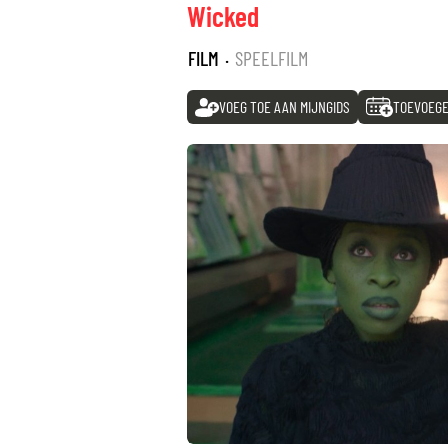
Wicked
FILM
·
SPEELFILM
VOEG TOE AAN MIJNGIDS
TOEVOEGE