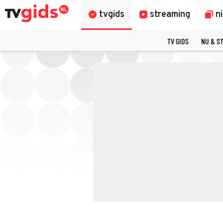
tvgids
streaming
n
TV GIDS
NU & S