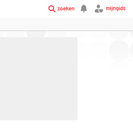
mijngids
zoeken