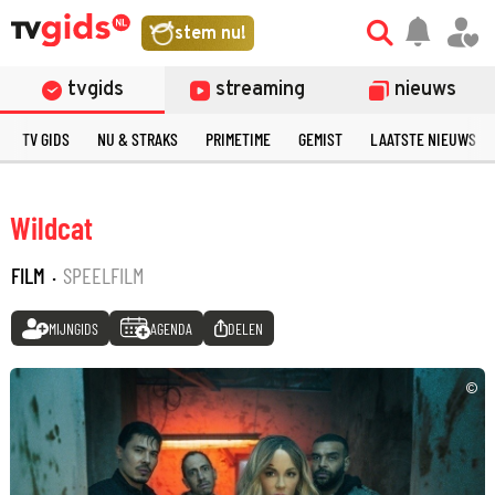
stem nu!
tvgids
streaming
nieuws
TV GIDS
NU & STRAKS
PRIMETIME
GEMIST
LAATSTE NIEUWS
Wildcat
FILM
·
SPEELFILM
MIJNGIDS
AGENDA
DELEN
©