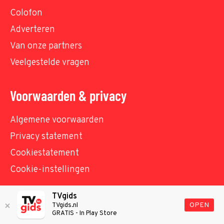
Colofon
Adverteren
Van onze partners
Veelgestelde vragen
Voorwaarden & privacy
Algemene voorwaarden
Privacy statement
Cookiestatement
Cookie-instellingen
TVgids
© TVgids.nl 2026 - All rights reserved. No text and
OPEN
TVgids.nl
GRATIS - In Play Store
datamining.