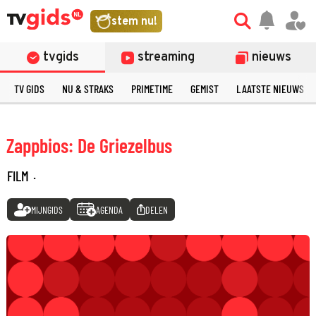
stem nu!
tvgids
streaming
nieuws
TV GIDS
NU & STRAKS
PRIMETIME
GEMIST
LAATSTE NIEUWS
Zappbios: De Griezelbus
FILM
·
MIJNGIDS
AGENDA
DELEN