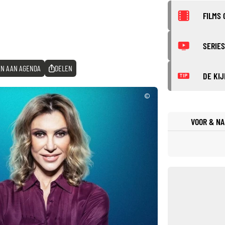
FILMS 
SERIES
N AAN AGENDA
DELEN
DE KIJ
TIP
©
VOOR & NA