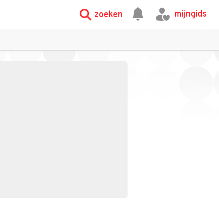
mijngids
zoeken