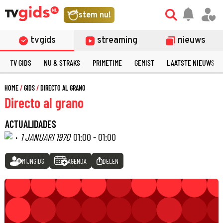
stem nu!
tvgids
streaming
nieuws
TV GIDS
NU & STRAKS
PRIMETIME
GEMIST
LAATSTE NIEUWS
HOME
GIDS
DIRECTO AL GRANO
Directo al grano
ACTUALIDADES
·
1 JANUARI 1970
01:00 - 01:00
MIJNGIDS
AGENDA
DELEN