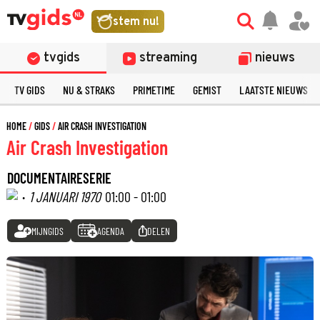
stem nu!
tvgids
streaming
nieuws
TV GIDS
NU & STRAKS
PRIMETIME
GEMIST
LAATSTE NIEUWS
HOME
GIDS
AIR CRASH INVESTIGATION
Air Crash Investigation
DOCUMENTAIRESERIE
·
1 JANUARI 1970
01:00 - 01:00
MIJNGIDS
AGENDA
DELEN