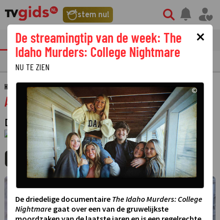
stem nu!
×
De streamingtip van de week: The
tvgids
streaming
nieuws
Idaho Murders: College Nightmare
TV GIDS
NU & STRAKS
PRIMETIME
GEMIST
LAATSTE NIEUWS
NU TE ZIEN
HOME
GIDS
AL JAZEERA WORLD
©
Al Jazeera World
DOCUMENTAIRE
·
1 JANUARI 1970
01:00 - 01:00
MIJNGIDS
AGENDA
DELEN
©
De driedelige documentaire
The Idaho Murders: College
Nightmare
gaat over een van de gruwelijkste
moordzaken van de laatste jaren en is een regelrechte