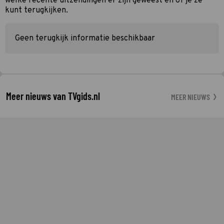
welke recente uitzendingen er zijn geweest en of je ze
kunt terugkijken.
Geen terugkijk informatie beschikbaar
Meer nieuws van TVgids.nl
MEER NIEUWS