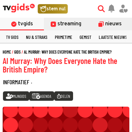
stem nu!
tvgids
streaming
nieuws
TV GIDS
NU & STRAKS
PRIMETIME
GEMIST
LAATSTE NIEUWS
HOME
GIDS
AL MURRAY: WHY DOES EVERYONE HATE THE BRITISH EMPIRE?
Al Murray: Why Does Everyone Hate the
British Empire?
INFORMATIEF
·
MIJNGIDS
AGENDA
DELEN