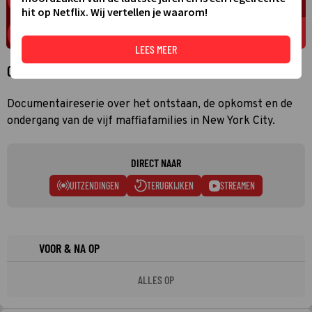
hit op Netflix. Wij vertellen je waarom!
LEES MEER
Over American Godfathers: The Five Families
Documentaireserie over het ontstaan, de opkomst en de
ondergang van de vijf maffiafamilies in New York City.
DIRECT NAAR
UITZENDINGEN
TERUGKIJKEN
STREAMEN
VOOR & NA OP
ALLES OP