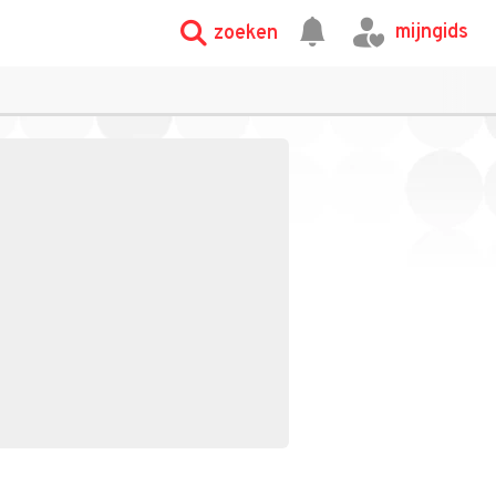
mijngids
zoeken