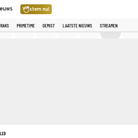
ieuws
stem nu!
TRAKS
PRIMETIME
GEMIST
LAATSTE NIEUWS
STREAMEN
ALED