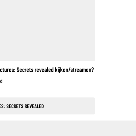
uctures: Secrets revealed kijken/streamen?
ed
ES: SECRETS REVEALED