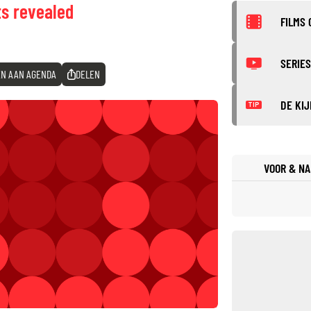
ts revealed
FILMS 
SERIES
N AAN AGENDA
DELEN
DE KIJ
TIP
VOOR & NA