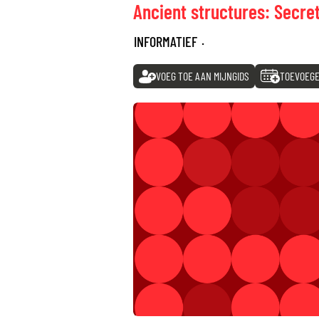
Ancient structures: Secre
INFORMATIEF
·
VOEG TOE AAN MIJNGIDS
TOEVOEGE