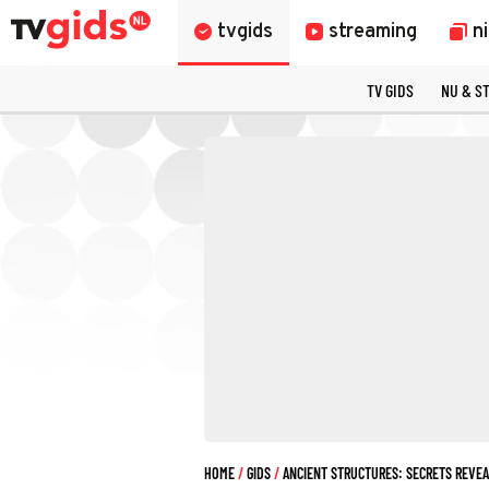
tvgids
streaming
n
TV GIDS
NU & S
HOME
GIDS
ANCIENT STRUCTURES: SECRETS REVE