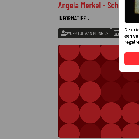
Angela Merkel - Schicksals
INFORMATIEF
·
De dri
VOEG TOE AAN MIJNGIDS
TOEVOEGE
een va
regelre