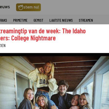
ieuws
stem nu!
TRAKS
PRIMETIME
GEMIST
LAATSTE NIEUWS
STREAMEN
treamingtip van de week: The Idaho
ers: College Nightmare
ZIEN