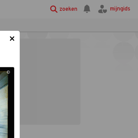
mijngids
zoeken
×
©