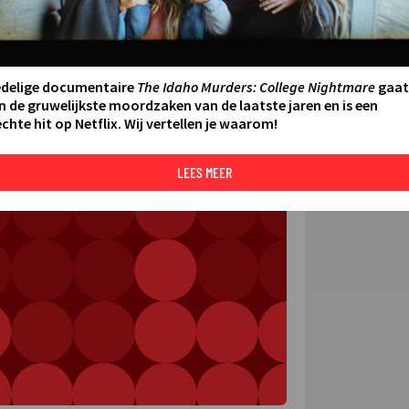
jahre einer Kanzlerin
FILMS 
SERIES
edelige documentaire
The Idaho Murders: College Nightmare
gaat
N AAN AGENDA
DELEN
n de gruwelijkste moordzaken van de laatste jaren en is een
chte hit op Netflix. Wij vertellen je waarom!
DE KIJ
TIP
LEES MEER