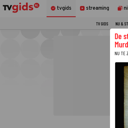
tvgids
streaming
n
TV GIDS
NU & S
De s
Murd
NU TE 