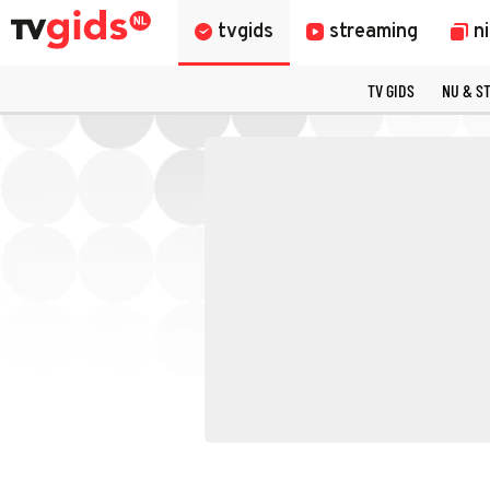
tvgids
streaming
n
TV GIDS
NU & S