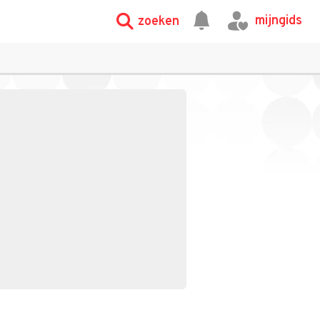
mijngids
zoeken