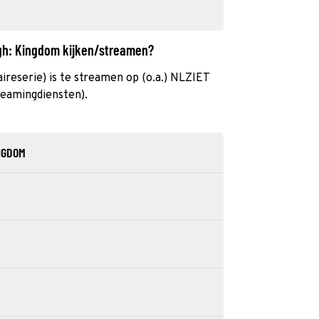
ugh: Kingdom kijken/streamen?
eserie) is te streamen op (o.a.) NLZIET
reamingdiensten).
NGDOM